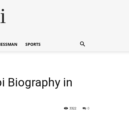
i
NESSMAN
SPORTS
bi Biography in
3322
0