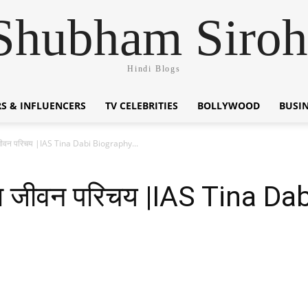
Shubham Siroh
Hindi Blogs
S & INFLUENCERS
TV CELEBRITIES
BOLLYWOOD
BUSI
जीवन परिचय |IAS Tina Dabi Biography...
ा जीवन परिचय |IAS Tina Da