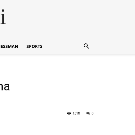
i
NESSMAN
SPORTS
na
1510
0