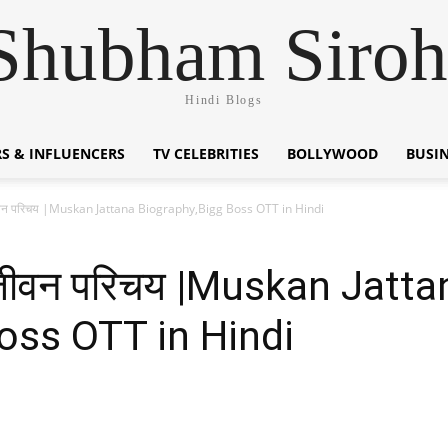
Shubham Siroh
Hindi Blogs
S & INFLUENCERS
TV CELEBRITIES
BOLLYWOOD
BUSI
 जीवन परिचय |Muskan Jattana Biography,Bigg Boss OTT in Hindi
ा जीवन परिचय |Muskan Jatta
oss OTT in Hindi