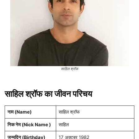
साहिल श्रॉफ
साहिल श्रॉफ
का जीवन परिचय
नाम (
Name
)
साहिल श्रॉफ
निक नेम (Nick Name )
साहिल
जन्मदिन (
Birthday
)
17 अक्टूबर 1982